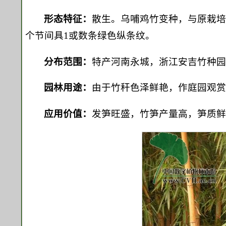
形态特征：
散生。乌哺鸡竹变种，与原栽
个节间具1或数条绿色纵条纹。
分布范围：
特产河南永城，浙江安吉竹种
园林用途：
由于竹秆色泽鲜艳，作庭园观
应用价值：
发笋旺盛，竹笋产量高，笋质